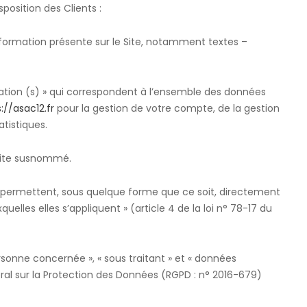
position des Clients :
formation présente sur le Site, notamment textes –
ion (s) » qui correspondent à l’ensemble des données
://asac12.fr
pour la gestion de votre compte, de la gestion
atistiques.
 site susnommé.
i permettent, sous quelque forme que ce soit, directement
uelles elles s’appliquent » (article 4 de la loi n° 78-17 du
sonne concernée », « sous traitant » et « données
éral sur la Protection des Données (RGPD : n° 2016-679)