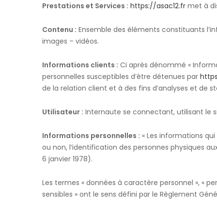
Prestations et Services :
https://asac12.fr
met à dis
Contenu :
Ensemble des éléments constituants l’in
images – vidéos.
Informations clients :
Ci après dénommé « Informat
personnelles susceptibles d’être détenues par
https
de la relation client et à des fins d’analyses et de st
Utilisateur :
Internaute se connectant, utilisant le
Informations personnelles :
« Les informations qu
ou non, l’identification des personnes physiques auxq
6 janvier 1978).
Les termes « données à caractère personnel », « per
sensibles » ont le sens défini par le Règlement Gén