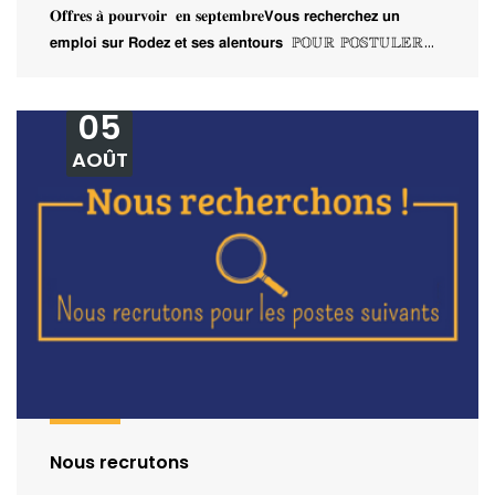
𝐎𝐟𝐟𝐫𝐞𝐬 𝐚̀ 𝐩𝐨𝐮𝐫𝐯𝐨𝐢𝐫 𝐞𝐧 𝐬𝐞𝐩𝐭𝐞𝐦𝐛𝐫𝐞𝗩𝗼𝘂𝘀 𝗿𝗲𝗰𝗵𝗲𝗿𝗰𝗵𝗲𝘇 𝘂𝗻
𝗲𝗺𝗽𝗹𝗼𝗶 𝘀𝘂𝗿 𝗥𝗼𝗱𝗲𝘇 𝗲𝘁 𝘀𝗲𝘀 𝗮𝗹𝗲𝗻𝘁𝗼𝘂𝗿𝘀 ℙ𝕆𝕌ℝ ℙ𝕆𝕊𝕋𝕌𝕃𝔼ℝ…
05
AOÛT
Nous recrutons