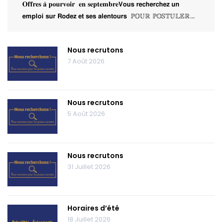
𝐎𝐟𝐟𝐫𝐞𝐬 𝐚̀ 𝐩𝐨𝐮𝐫𝐯𝐨𝐢𝐫 𝐞𝐧 𝐬𝐞𝐩𝐭𝐞𝐦𝐛𝐫𝐞𝗩𝗼𝘂𝘀 𝗿𝗲𝗰𝗵𝗲𝗿𝗰𝗵𝗲𝘇 𝘂𝗻
𝗲𝗺𝗽𝗹𝗼𝗶 𝘀𝘂𝗿 𝗥𝗼𝗱𝗲𝘇 𝗲𝘁 𝘀𝗲𝘀 𝗮𝗹𝗲𝗻𝘁𝗼𝘂𝗿𝘀 ℙ𝕆𝕌ℝ ℙ𝕆𝕊𝕋𝕌𝕃𝔼ℝ…
Nous recrutons
7 Août 2026
Nous recrutons
5 Août 2026
Nous recrutons
31 Juillet 2026
Horaires d’été
18 Juillet 2026