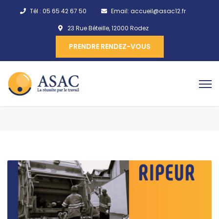
Tél :
05 65 42 67 50
Email:
accueil@asac12.fr
23 Rue Béteille, 12000 Rodez
PRENDRE RENDEZ-VOUS