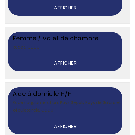
AFFICHER
Femme / Valet de chambre
Rodez
,
CDDU
AFFICHER
Aide à domicile H/F
Rodez agglomération, Pays Ségali, Pays de Salars et
Réquistanais
,
CDDU
AFFICHER