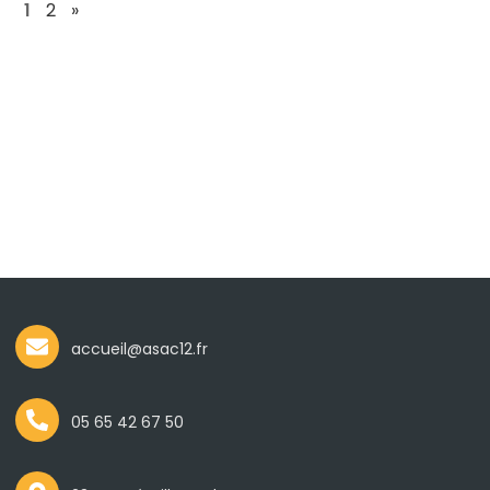
1
2
»
accueil@asac12.fr
05 65 42 67 50