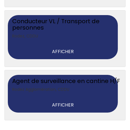
Conducteur VL / Transport de
personnes
Rodez
,
CDDU
AFFICHER
Agent de surveillance en cantine H/F
Rodez Agglomération
,
CDDU
AFFICHER