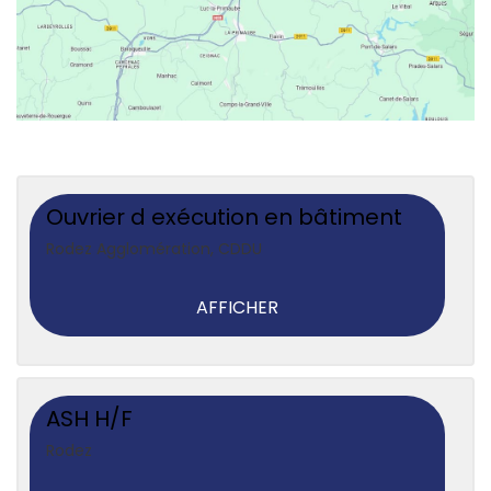
Ouvrier d exécution en bâtiment
Rodez Agglomération
,
CDDU
AFFICHER
ASH H/F
Rodez