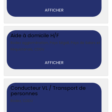
AFFICHER
Aide à domicile H/F
Rodez agglomération, Pays Ségali, Pays de Salars et
Réquistanais
,
CDDU
AFFICHER
Conducteur VL / Transport de
personnes
Rodez
,
CDDU