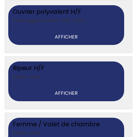
Ouvrier polyvalent H/F
Rodez Agglomération
,
CDD, CDDU
AFFICHER
Ripeur H/F
Rodez
,
CDDU
AFFICHER
Femme / Valet de chambre
Rodez
,
CDDU