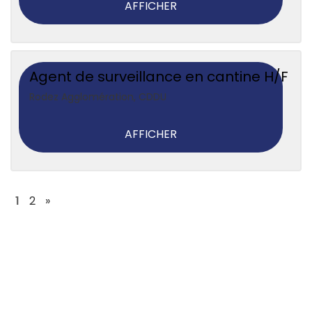
AFFICHER
Agent de surveillance en cantine H/F
Rodez Agglomération
,
CDDU
AFFICHER
1
2
»