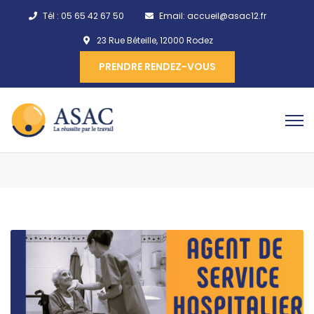
Tél :
05 65 42 67 50
Email:
accueil@asac12.fr
23 Rue Béteille, 12000 Rodez
PRENDRE RENDEZ-VOUS