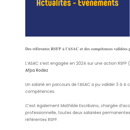
𝐃𝐞𝐬 𝐫𝐞́𝐟𝐞́𝐫𝐞𝐧𝐭𝐞𝐬 𝐑𝐒𝐅𝐏 𝐚̀ 𝐥’𝐀𝐒𝐀𝐂 𝐞𝐭 𝐝𝐞𝐬 𝐜𝐨𝐦𝐩𝐞́𝐭𝐞𝐧𝐜𝐞𝐬 𝐯𝐚𝐥𝐢𝐝𝐞́𝐞𝐬 𝐩
L’ASAC s’est engagée en 2024 sur une action RSFP 
Afpa Rodez
Un
salarié en parcours de l’ASAC a pu valider 3 à 4
compétences.
C’est également Mathilde Escribano, chargée d’accue
professionnelle, toutes deux salariées permanentes 
référentes RSFP.