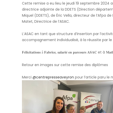
Cette remise a eu lieu le jeudi 19 septembre 2024 au
directrice adjointe de la DDETS (Direction départemen
Miquel (DDETS), de Éric Vella, directeur de l’Afpa d
Matet, Directrice de l’ASAC.
L’ASAC en tant que structure d’insertion par l’acti
accompagnement individualisé, à la réussite par le t
𝐅𝐞́𝐥𝐢𝐜𝐢𝐭𝐚𝐭𝐢𝐨𝐧𝐬 à̀ 𝐅𝐚𝐛𝐫𝐢𝐜𝐞, 𝐬𝐚𝐥𝐚𝐫𝐢𝐞́ 𝐞𝐧 𝐩𝐚𝐫𝐜𝐨𝐮𝐫𝐬 𝐀𝐒𝐀𝐂 et à 𝐌𝐚
Retour en images sur cette remise des diplômes
Merci
@centrepresseaveyron
pour l’article paru l