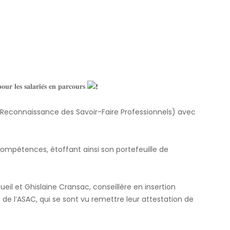
𝐨𝐮𝐫 𝐥𝐞𝐬 𝐬𝐚𝐥𝐚𝐫𝐢𝐞́𝐬 𝐞𝐧 𝐩𝐚𝐫𝐜𝐨𝐮𝐫𝐬
(Reconnaissance des Savoir-Faire Professionnels) avec
 compétences, étoffant ainsi son portefeuille de
il et Ghislaine Cransac, conseillère en insertion
de l’ASAC, qui se sont vu remettre leur attestation de