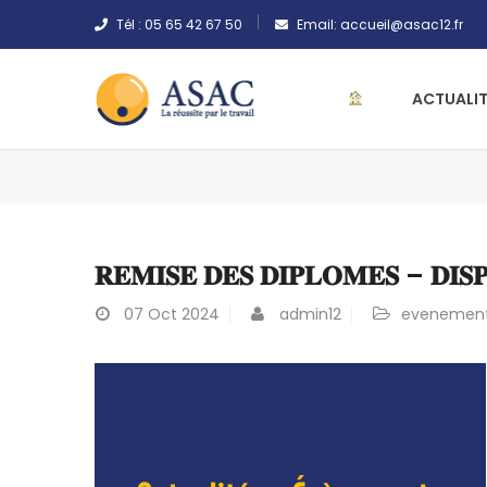
Tél :
05 65 42 67 50
Email:
accueil@asac12.fr
ACTUALIT
𝐑𝐄𝐌𝐈𝐒𝐄 𝐃𝐄𝐒 𝐃𝐈𝐏𝐋𝐎𝐌𝐄𝐒 – 𝐃𝐈𝐒𝐏
07
Oct 2024
admin12
evenemen