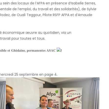
 sein des locaux de l’AFPA en présence d’Isabelle Serres,
tale de l’emploi, du travail et des solidarités), de Sylvie
e Rodez, de Ouali Teggour, Pilote RSFP AFPA et d’Arnaude
vité économique œuvre au quotidien, via un
ravail pour toutes et tous.
𝐡𝐢𝐥𝐝𝐞 𝐞𝐭 𝐆𝐡𝐢𝐬𝐥𝐚𝐢𝐧𝐞, 𝐩𝐞𝐫𝐦𝐚𝐧𝐞𝐧𝐭𝐞𝐬 𝐀𝐒𝐀𝐂
e mercredi 25 septembre en page 4.