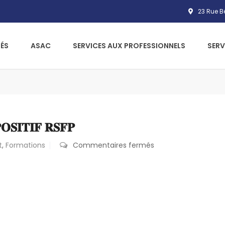
23 Rue Bé
ÉS
ASAC
SERVICES AUX PROFESSIONNELS
SERV
𝐒𝐈𝐓𝐈𝐅 𝐑𝐒𝐅𝐏
t
,
Formations
Commentaires fermés