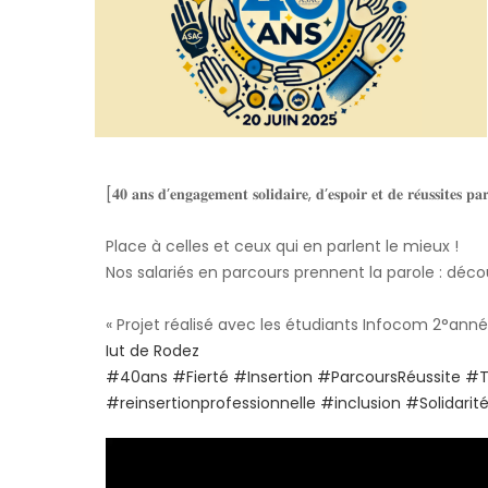
[𝟒𝟎 𝐚𝐧𝐬 𝐝’𝐞𝐧𝐠𝐚𝐠𝐞𝐦𝐞𝐧𝐭 𝐬𝐨𝐥𝐢𝐝𝐚𝐢𝐫𝐞, 𝐝’𝐞𝐬𝐩𝐨𝐢𝐫 𝐞𝐭 𝐝𝐞 𝐫𝐞́𝐮𝐬𝐬𝐢𝐭𝐞𝐬 𝐩𝐚𝐫
Place à celles et ceux qui en parlent le mieux !
Nos salariés en parcours prennent la parole : déc
« Projet réalisé avec les étudiants Infocom 2°année
Iut de Rodez
#40ans
#Fierté
#Insertion
#ParcoursRéussite
#T
#reinsertionprofessionnelle
#inclusion
#Solidarit