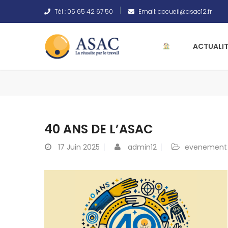
Tél :
05 65 42 67 50
Email:
accueil@asac12.fr
ACTUALIT
40 ANS DE L’ASAC
17
Juin 2025
admin12
evenement