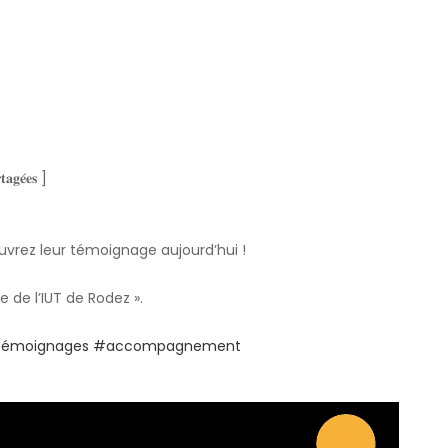
𝐭𝐚𝐠𝐞́𝐞𝐬 ]
ouvrez leur témoignage aujourd’hui !
 de l’IUT de Rodez ».
émoignages
#accompagnement
é