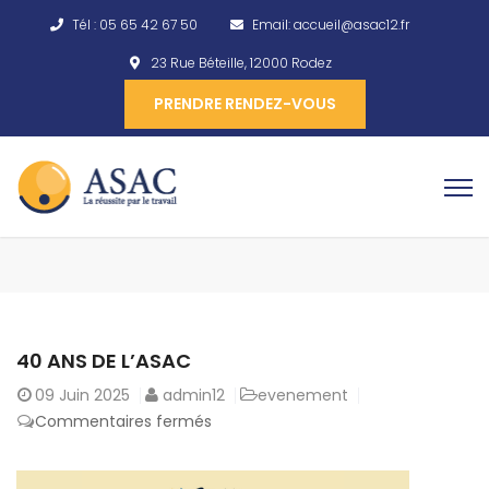
Tél :
05 65 42 67 50
Email:
accueil@asac12.fr
23 Rue Béteille, 12000 Rodez
PRENDRE RENDEZ-VOUS
40 ANS DE L’ASAC
09
Juin 2025
admin12
evenement
Commentaires fermés