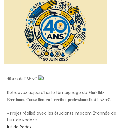
𝟒𝟎 𝐚𝐧𝐬 𝐝𝐞 𝐥’𝐀𝐒𝐀𝐂
Retrouvez aujourd’hui le témoignage de 𝐌𝐚𝐭𝐡𝐢𝐥𝐝𝐞
𝐄𝐬𝐜𝐫𝐢𝐛𝐚𝐧𝐨, 𝐂𝐨𝐧𝐬𝐞𝐢𝐥𝐥𝐞̀𝐫𝐞 𝐞𝐧 𝐢𝐧𝐬𝐞𝐫𝐭𝐢𝐨𝐧 𝐩𝐫𝐨𝐟𝐞𝐬𝐬𝐢𝐨𝐧𝐧𝐞𝐥𝐥𝐞 𝐚̀ 𝐥’𝐀𝐒𝐀𝐂.
« Projet réalisé avec les étudiants Infocom 2°année de
l’IUT de Rodez ».
Iut de Rodez