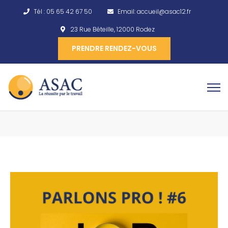
Tél :
05 65 42 67 50
Email:
accueil@asac12.fr
23 Rue Béteille, 12000 Rodez
PRENDRE RENDEZ-VOUS