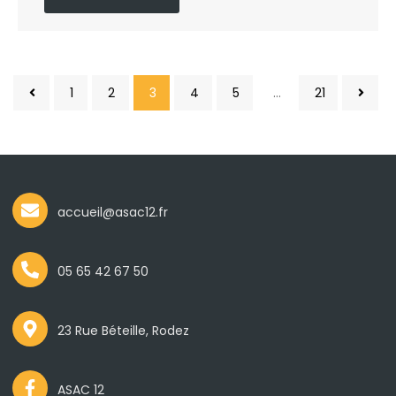
1
2
3
4
5
…
21
accueil@asac12.fr
05 65 42 67 50
23 Rue Béteille, Rodez
ASAC 12