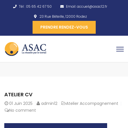
Tél :
05 65 42 67 50
Email:
accueil@asac12.fr
23 Rue Béteille, 12000 Rodez
PRENDRE RENDEZ-VOUS
ATELIER CV
01
Juin 2025
admin12
Atelier Accompagnement
No comment