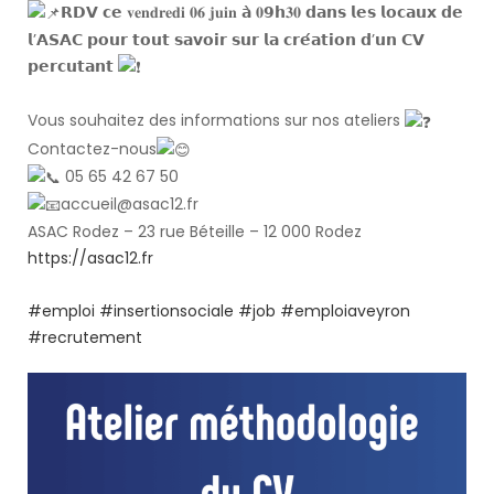
𝗥𝗗𝗩 𝗰𝗲 𝐯𝐞𝐧𝐝𝐫𝐞𝐝𝐢 𝟎𝟔 𝐣𝐮𝐢𝐧 𝗮̀ 𝟎𝟵𝗵𝟑𝟎 𝗱𝗮𝗻𝘀 𝗹𝗲𝘀 𝗹𝗼𝗰𝗮𝘂𝘅 𝗱𝗲
𝗹’𝗔𝗦𝗔𝗖 𝗽𝗼𝘂𝗿 𝘁𝗼𝘂𝘁 𝘀𝗮𝘃𝗼𝗶𝗿 𝘀𝘂𝗿 𝗹𝗮 𝗰𝗿𝗲́𝗮𝘁𝗶𝗼𝗻 𝗱’𝘂𝗻 𝗖𝗩
𝗽𝗲𝗿𝗰𝘂𝘁𝗮𝗻𝘁
Vous souhaitez des informations sur nos ateliers
Contactez-nous
05 65 42 67 50
accueil@asac12.fr
ASAC Rodez – 23 rue Béteille – 12 000 Rodez
https://asac12.fr
#emploi
#insertionsociale
#job
#emploiaveyron
#recrutement