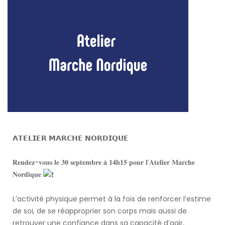
𝗔𝗧𝗘𝗟𝗜𝗘𝗥 𝗠𝗔𝗥𝗖𝗛𝗘 𝗡𝗢𝗥𝗗𝗜𝗤𝗨𝗘
𝐑𝐞𝐧𝐝𝐞𝐳-𝐯𝐨𝐮𝐬 𝐥𝐞 𝟑𝟎 𝐬𝐞𝐩𝐭𝐞𝐦𝐛𝐫𝐞 𝐚̀ 𝟏𝟒𝐡𝟏𝟓 𝐩𝐨𝐮𝐫 𝐥’𝐀𝐭𝐞𝐥𝐢𝐞𝐫 𝐌𝐚𝐫𝐜𝐡𝐞
𝐍𝐨𝐫𝐝𝐢𝐪𝐮𝐞
L’activité physique permet à la fois de renforcer l’estime
de soi, de se réapproprier son corps mais aussi de
retrouver une confiance dans sa capacité d’agir,