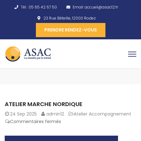
Tél :
05 65 42 67 50
Email:
accueil@asac12.fr
23 Rue Béteille, 12000 Rodez
PRENDRE RENDEZ-VOUS
ATELIER MARCHE NORDIQUE
24
Sep 2025
admin12
Atelier Accompagnement
Commentaires fermés