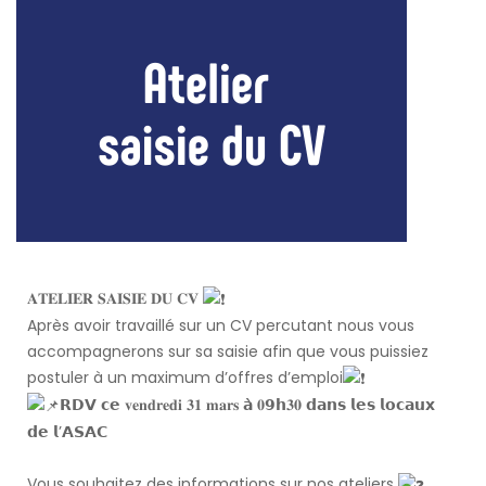
𝐀𝐓𝐄𝐋𝐈𝐄𝐑 𝐒𝐀𝐈𝐒𝐈𝐄 𝐃𝐔 𝐂𝐕
Après avoir travaillé sur un CV percutant nous vous
accompagnerons sur sa saisie afin que vous puissiez
postuler à un maximum d’offres d’emploi
𝗥𝗗𝗩 𝗰𝗲 𝐯𝐞𝐧𝐝𝐫𝐞𝐝𝐢 𝟑𝟏 𝐦𝐚𝐫𝐬 𝗮̀ 𝟎𝟵𝗵𝟑𝟎 𝗱𝗮𝗻𝘀 𝗹𝗲𝘀 𝗹𝗼𝗰𝗮𝘂𝘅
𝗱𝗲 𝗹’𝗔𝗦𝗔𝗖
Vous souhaitez des informations sur nos ateliers