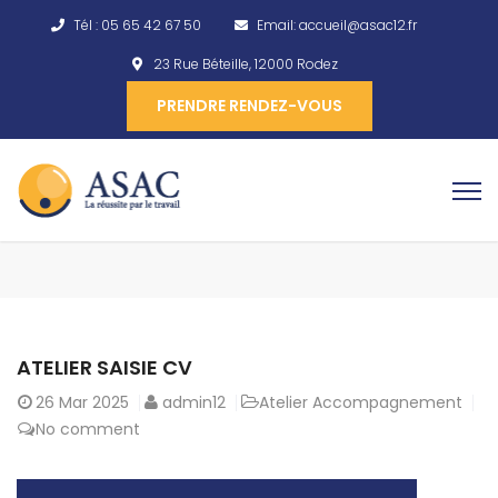
Tél :
05 65 42 67 50
Email:
accueil@asac12.fr
23 Rue Béteille, 12000 Rodez
PRENDRE RENDEZ-VOUS
ATELIER SAISIE CV
26
Mar 2025
admin12
Atelier Accompagnement
No comment