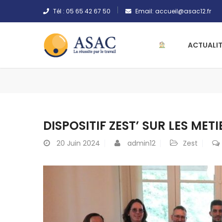
Tél :
05 65 42 67 50
Email:
accueil@asac12.fr
ACTUALIT
DISPOSITIF ZEST’ SUR LES MET
20
Juin 2024
admin12
Zest