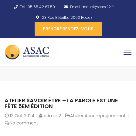
Tél :
05 65 42 67 50
Email:
accueil@asac12.fr
23 Rue Béteille, 12000 Rodez
PRENDRE RENDEZ-VOUS
ATELIER SAVOIR ÊTRE – LA PAROLE EST UNE
FÊTE 5EM ÉDITION
12
Oct 2024
admin12
Atelier Accompagnement
No comment