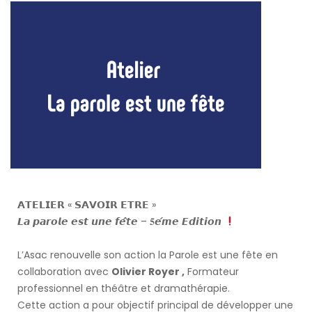
𝗔𝗧𝗘𝗟𝗜𝗘𝗥 « 𝗦𝗔𝗩𝗢𝗜𝗥 𝗘𝗧𝗥𝗘 »
𝙇𝙖 𝙥𝙖𝙧𝙤𝙡𝙚 𝙚𝙨𝙩 𝙪𝙣𝙚 𝙛𝙚̂𝙩𝙚 – 𝟓𝙚́𝙢𝙚 𝙀𝙙𝙞𝙩𝙞𝙤𝙣
L’Asac renouvelle son action la Parole est une fête en
collaboration avec
Olivier Royer
,
Formateur
professionnel en théâtre et dramathérapie.
Cette action a pour objectif principal de développer une