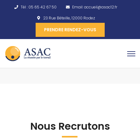
Tél :
05 65 42 67 50
Email:
accueil@asac12.fr
23 Rue Béteille, 12000 Rodez
PRENDRE RENDEZ-VOUS
Nous Recrutons