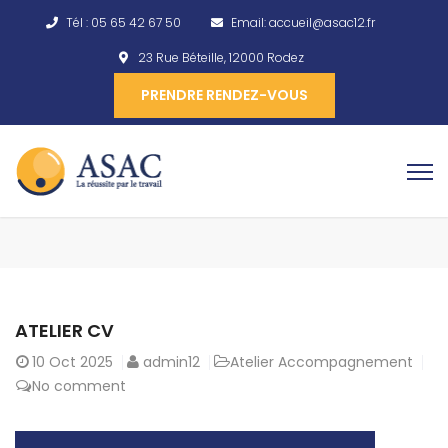
Tél :
05 65 42 67 50
Email:
accueil@asac12.fr
23 Rue Béteille, 12000 Rodez
PRENDRE RENDEZ-VOUS
ATELIER CV
10
Oct 2025
admin12
Atelier Accompagnement
No comment