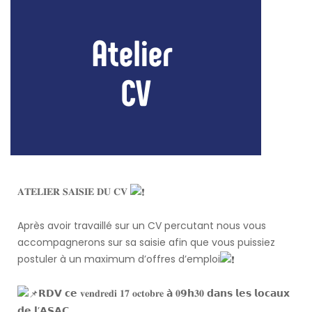
𝐀𝐓𝐄𝐋𝐈𝐄𝐑 𝐒𝐀𝐈𝐒𝐈𝐄 𝐃𝐔 𝐂𝐕
Après avoir travaillé sur un CV percutant nous vous
accompagnerons sur sa saisie afin que vous puissiez
postuler à un maximum d’offres d’emploi
𝗥𝗗𝗩 𝗰𝗲 𝐯𝐞𝐧𝐝𝐫𝐞𝐝𝐢 𝟏𝟕 𝐨𝐜𝐭𝐨𝐛𝐫𝐞 𝗮̀ 𝟎𝟵𝗵𝟑𝟎 𝗱𝗮𝗻𝘀 𝗹𝗲𝘀 𝗹𝗼𝗰𝗮𝘂𝘅
𝗱𝗲 𝗹’𝗔𝗦𝗔𝗖