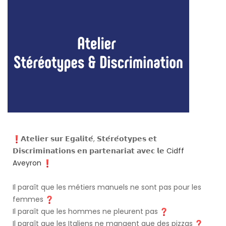
𝗔𝘁𝗲𝗹𝗶𝗲𝗿 𝘀𝘂𝗿 𝗘𝗴𝗮𝗹𝗶𝘁𝗲́, 𝗦𝘁𝗲́𝗿𝗲́𝗼𝘁𝘆𝗽𝗲𝘀 𝗲𝘁
𝗗𝗶𝘀𝗰𝗿𝗶𝗺𝗶𝗻𝗮𝘁𝗶𝗼𝗻𝘀 𝗲𝗻 𝗽𝗮𝗿𝘁𝗲𝗻𝗮𝗿𝗶𝗮𝘁 𝗮𝘃𝗲𝗰 𝗹𝗲
Cidff
Aveyron
Il paraît que les métiers manuels ne sont pas pour les
femmes
Il paraît que les hommes ne pleurent pas
Il paraît que les Italiens ne mangent que des pizzas