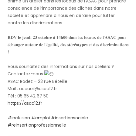
anime un atelier dans les locaux de l’ASAC pour prendre
conscience de l’importance des clichés dans notre
société et apprendre à nous en défaire pour lutter
contre les discriminations.
𝐑𝐃𝐕 𝐥𝐞 𝐣𝐞𝐮𝐝𝐢 𝟐𝟑 𝐨𝐜𝐭𝐨𝐛𝐫𝐞 𝐚̀ 𝟏𝟒𝐡𝟎𝟎 𝐝𝐚𝐧𝐬 𝐥𝐞𝐬 𝐥𝐨𝐜𝐚𝐮𝐱 𝐝𝐞 𝐥’𝐀𝐒𝐀𝐂 𝐩𝐨𝐮𝐫
𝐞́𝐜𝐡𝐚𝐧𝐠𝐞𝐫 𝐚𝐮𝐭𝐨𝐮𝐫 𝐝𝐞 𝐥’𝐞́𝐠𝐚𝐥𝐢𝐭𝐞́, 𝐝𝐞𝐬 𝐬𝐭𝐞́𝐫𝐞́𝐨𝐭𝐲𝐩𝐞𝐬 𝐞𝐭 𝐝𝐞𝐬 𝐝𝐢𝐬𝐜𝐫𝐢𝐦𝐢𝐧𝐚𝐭𝐢𝐨𝐧𝐬
!
Vous souhaitez des informations sur nos ateliers ?
Contactez-nous
ASAC Rodez – 23 rue Béteille
Mail : accueil@asac12.fr
Tél : 05 65 42 67 50
https://asac12.fr
#inclusion
#emploi
#insertionsociale
#reinsertionprofessionnelle