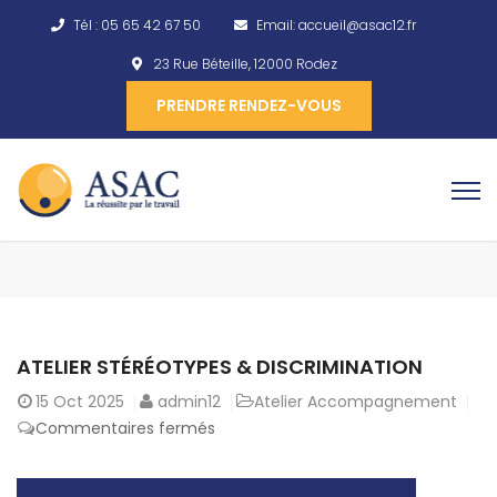
Tél :
05 65 42 67 50
Email:
accueil@asac12.fr
23 Rue Béteille, 12000 Rodez
PRENDRE RENDEZ-VOUS
ATELIER STÉRÉOTYPES & DISCRIMINATION
15
Oct 2025
admin12
Atelier Accompagnement
Commentaires fermés