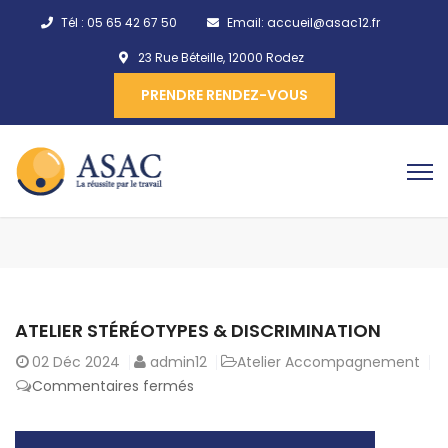
Tél :
05 65 42 67 50
Email:
accueil@asac12.fr
23 Rue Béteille, 12000 Rodez
PRENDRE RENDEZ-VOUS
ATELIER STÉRÉOTYPES & DISCRIMINATION
02
Déc 2024
admin12
Atelier Accompagnement
Commentaires fermés