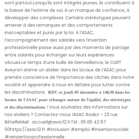
sont partout.Lorsqu’ils sont intégrés jeunes, ils contribuent à
la baisse de l’estime de soi, à un manque de confiance, à
développer des complexes. Certains stéréotypes peuvent
amener à des remarques et des comportements
inacceptables et punis par la loi. A l’ASAC,
l’accompagnement des salariés vers l’insertion
professionnelle passe aussi par des moments de partage
entre salariés pour échanger sur leurs expériences
vécues.Le temps d’une bulle de bienveillance, le Cidff
Aveyron anime un atelier dans les locaux de l’ASAC pour
prendre conscience de l’importance des clichés dans notre
société et apprendre à nous en défaire pour lutter contre
les discriminations. 𝐑𝐃𝐕 𝐜𝐞 𝐣𝐞𝐮𝐝𝐢 𝟎𝟓 𝐝𝐞́𝐜𝐞𝐦𝐛𝐫𝐞 𝐚̀ 𝟏𝟒𝐡𝟑𝟎 𝐝𝐚𝐧𝐬 𝐥𝐞𝐬
𝐥𝐨𝐜𝐚𝐮𝐱 𝐝𝐞 𝐥’𝐀𝐒𝐀𝐂 𝐩𝐨𝐮𝐫 𝐞́𝐜𝐡𝐚𝐧𝐠𝐞𝐫 𝐚𝐮𝐭𝐨𝐮𝐫 𝐝𝐞 𝐥’𝐞́𝐠𝐚𝐥𝐢𝐭𝐞́, 𝐝𝐞𝐬 𝐬𝐭𝐞́𝐫𝐞́𝐨𝐭𝐲𝐩𝐞𝐬
𝐞𝐭 𝐝𝐞𝐬 𝐝𝐢𝐬𝐜𝐫𝐢𝐦𝐢𝐧𝐚𝐭𝐢𝐨𝐧𝐬 ! Vous souhaitez des informations sur
nos ateliers ? Contactez-nous !ASAC Rodez – 23 rue
BéteilleMail : accueil@asac12.frTél : 05 65 42 67
50https://asac12.fr #inclusion #emploi #insertionsociale
#reinsertionprofessionnelle