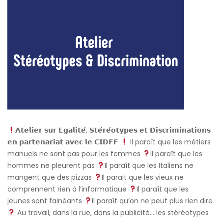
𝗔𝘁𝗲𝗹𝗶𝗲𝗿 𝘀𝘂𝗿 𝗘𝗴𝗮𝗹𝗶𝘁𝗲́, 𝗦𝘁𝗲́𝗿𝗲́𝗼𝘁𝘆𝗽𝗲𝘀 𝗲𝘁 𝗗𝗶𝘀𝗰𝗿𝗶𝗺𝗶𝗻𝗮𝘁𝗶𝗼𝗻𝘀
𝗲𝗻 𝗽𝗮𝗿𝘁𝗲𝗻𝗮𝗿𝗶𝗮𝘁 𝗮𝘃𝗲𝗰 𝗹𝗲 𝗖𝗜𝗗𝗙𝗙
Il paraît que les métiers
manuels ne sont pas pour les femmes
Il paraît que les
hommes ne pleurent pas
Il paraît que les Italiens ne
mangent que des pizzas
Il parait que les vieux ne
comprennent rien à l’informatique
Il paraît que les
jeunes sont fainéants
Il paraît qu’on ne peut plus rien dire
Au travail, dans la rue, dans la publicité… les stéréotypes