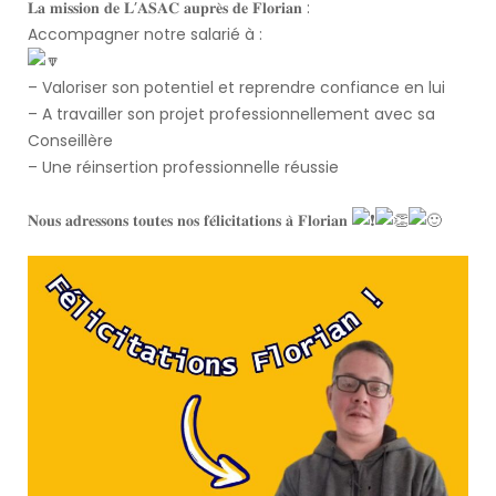
𝐋𝐚 𝐦𝐢𝐬𝐬𝐢𝐨𝐧 𝐝𝐞 𝐋’𝐀𝐒𝐀𝐂 𝐚𝐮𝐩𝐫𝐞̀𝐬 𝐝𝐞 𝐅𝐥𝐨𝐫𝐢𝐚𝐧 :
Accompagner notre salarié à :
– Valoriser son potentiel et reprendre confiance en lui
– A travailler son projet professionnellement avec sa
Conseillère
– Une réinsertion professionnelle réussie
𝐍𝐨𝐮𝐬 𝐚𝐝𝐫𝐞𝐬𝐬𝐨𝐧𝐬 𝐭𝐨𝐮𝐭𝐞𝐬 𝐧𝐨𝐬 𝐟𝐞́𝐥𝐢𝐜𝐢𝐭𝐚𝐭𝐢𝐨𝐧𝐬 𝐚̀ 𝐅𝐥𝐨𝐫𝐢𝐚𝐧