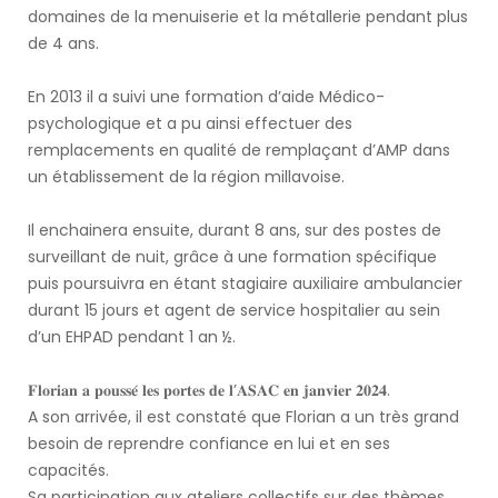
domaines de la menuiserie et la métallerie pendant plus
de 4 ans.
En 2013 il a suivi une formation d’aide Médico-
psychologique et a pu ainsi effectuer des
remplacements en qualité de remplaçant d’AMP dans
un établissement de la région millavoise.
Il enchainera ensuite, durant 8 ans, sur des postes de
surveillant de nuit, grâce à une formation spécifique
puis poursuivra en étant stagiaire auxiliaire ambulancier
durant 15 jours et agent de service hospitalier au sein
d’un EHPAD pendant 1 an ½.
𝐅𝐥𝐨𝐫𝐢𝐚𝐧 𝐚 𝐩𝐨𝐮𝐬𝐬𝐞́ 𝐥𝐞𝐬 𝐩𝐨𝐫𝐭𝐞𝐬 𝐝𝐞 𝐥’𝐀𝐒𝐀𝐂 𝐞𝐧 𝐣𝐚𝐧𝐯𝐢𝐞𝐫 𝟐𝟎𝟐𝟒.
A son arrivée, il est constaté que Florian a un très grand
besoin de reprendre confiance en lui et en ses
capacités.
Sa participation aux ateliers collectifs sur des thèmes