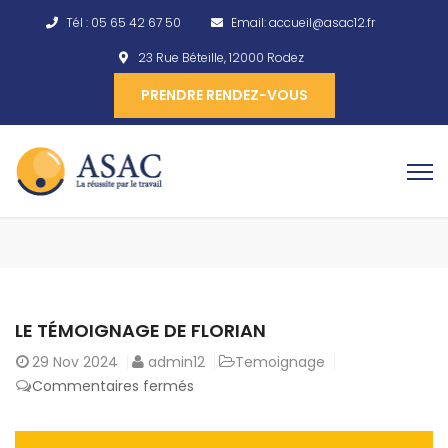
Tél :
05 65 42 67 50
Email:
accueil@asac12.fr
23 Rue Béteille, 12000 Rodez
PRENDRE RENDEZ-VOUS
LE TÉMOIGNAGE DE FLORIAN
29
Nov 2024
admin12
Temoignage
Commentaires fermés