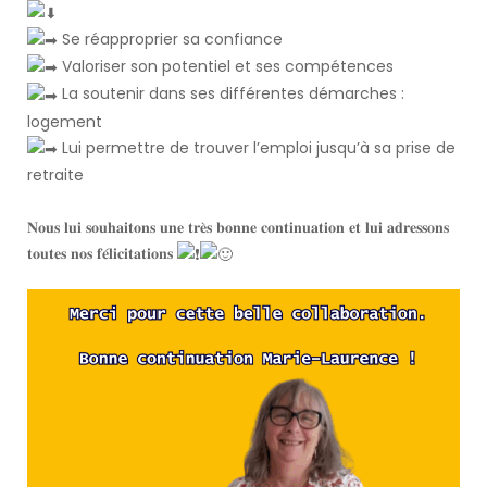
Se réapproprier sa confiance
Valoriser son potentiel et ses compétences
La soutenir dans ses différentes démarches :
logement
Lui permettre de trouver l’emploi jusqu’à sa prise de
retraite
𝐍𝐨𝐮𝐬 𝐥𝐮𝐢 𝐬𝐨𝐮𝐡𝐚𝐢𝐭𝐨𝐧𝐬 𝐮𝐧𝐞 𝐭𝐫𝐞̀𝐬 𝐛𝐨𝐧𝐧𝐞 𝐜𝐨𝐧𝐭𝐢𝐧𝐮𝐚𝐭𝐢𝐨𝐧 𝐞𝐭 𝐥𝐮𝐢 𝐚𝐝𝐫𝐞𝐬𝐬𝐨𝐧𝐬
𝐭𝐨𝐮𝐭𝐞𝐬 𝐧𝐨𝐬 𝐟𝐞́𝐥𝐢𝐜𝐢𝐭𝐚𝐭𝐢𝐨𝐧𝐬