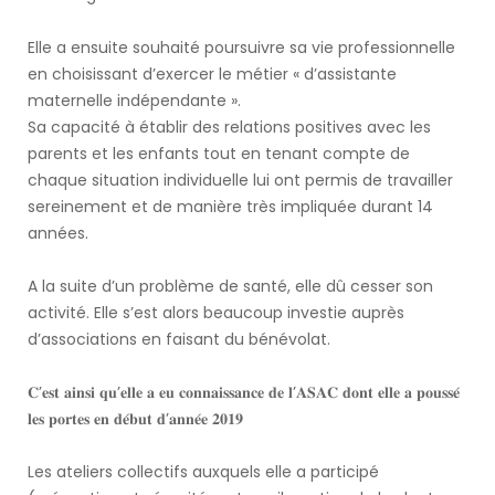
Elle a ensuite souhaité poursuivre sa vie professionnelle
en choisissant d’exercer le métier « d’assistante
maternelle indépendante ».
Sa capacité à établir des relations positives avec les
parents et les enfants tout en tenant compte de
chaque situation individuelle lui ont permis de travailler
sereinement et de manière très impliquée durant 14
années.
A la suite d’un problème de santé, elle dû cesser son
activité. Elle s’est alors beaucoup investie auprès
d’associations en faisant du bénévolat.
𝐂’𝐞𝐬𝐭 𝐚𝐢𝐧𝐬𝐢 𝐪𝐮’𝐞𝐥𝐥𝐞 𝐚 𝐞𝐮 𝐜𝐨𝐧𝐧𝐚𝐢𝐬𝐬𝐚𝐧𝐜𝐞 𝐝𝐞 𝐥’𝐀𝐒𝐀𝐂 𝐝𝐨𝐧𝐭 𝐞𝐥𝐥𝐞 𝐚 𝐩𝐨𝐮𝐬𝐬𝐞́
𝐥𝐞𝐬 𝐩𝐨𝐫𝐭𝐞𝐬 𝐞𝐧 𝐝𝐞́𝐛𝐮𝐭 𝐝’𝐚𝐧𝐧𝐞́𝐞 𝟐𝟎𝟏𝟗
Les ateliers collectifs auxquels elle a participé