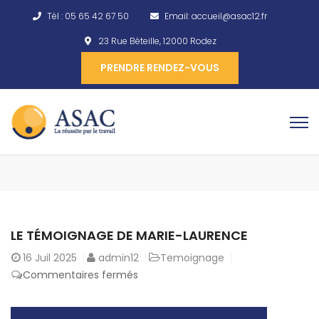
Tél :
05 65 42 67 50
Email:
accueil@asac12.fr
23 Rue Béteille, 12000 Rodez
PRENDRE RENDEZ-VOUS
LE TÉMOIGNAGE DE MARIE-LAURENCE
16
Juil 2025
admin12
Temoignage
Commentaires fermés