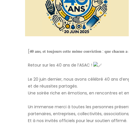
[𝟒𝟎 𝐚𝐧𝐬, 𝐞𝐭 𝐭𝐨𝐮𝐣𝐨𝐮𝐫𝐬 𝐜𝐞𝐭𝐭𝐞 𝐦𝐞̂𝐦𝐞 𝐜𝐨𝐧𝐯𝐢𝐜𝐭𝐢𝐨𝐧 : 𝐪𝐮𝐞 𝐜𝐡𝐚𝐜𝐮𝐧 𝐚 
Retour sur les 40 ans de l’ASAC !
Le 20 juin dernier, nous avons célébré 40 ans d’
et de réussites partagés.
Une soirée riche en émotions, en rencontres et e
Un immense merci à toutes les personnes présent
partenaires, entreprises, collectivités, association
Et à nos invités officiels pour leur soutien affirmé.