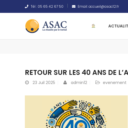
Tél :
05 65 42 67 50
Email:
accueil@asac12.fr
ACTUALIT
RETOUR SUR LES 40 ANS DE L’
23
Juil 2025
admin12
evenement