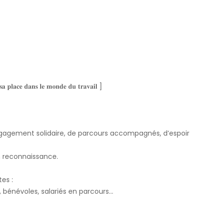
𝐬𝐚 𝐩𝐥𝐚𝐜𝐞 𝐝𝐚𝐧𝐬 𝐥𝐞 𝐦𝐨𝐧𝐝𝐞 𝐝𝐮 𝐭𝐫𝐚𝐯𝐚𝐢𝐥 ]
engagement solidaire, de parcours accompagnés, d’espoir
n reconnaissance.
es :
s, bénévoles, salariés en parcours…